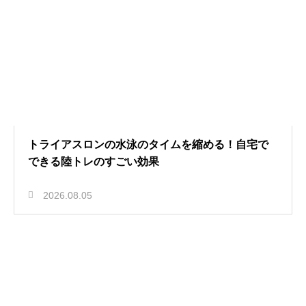
トライアスロンの水泳のタイムを縮める！自宅で
できる陸トレのすごい効果
2026.08.05