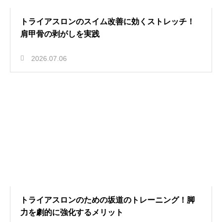
トライアスロンのスイム改善に効くストレッチ！
肩甲骨の剥がしを実践
2026.07.06
トライアスロンのための坂道のトレーニング！脚
力を劇的に強化するメリット