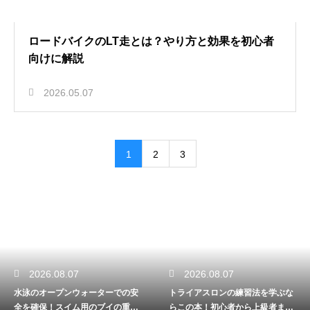
ロードバイクのLT走とは？やり方と効果を初心者
向けに解説
2026.05.07
1
2
3
2026.08.07
2026.08.07
水泳のオープンウォーターでの安
トライアスロンの練習法を学ぶな
全を確保！スイム用のブイの重要
らこの本！初心者から上級者まで