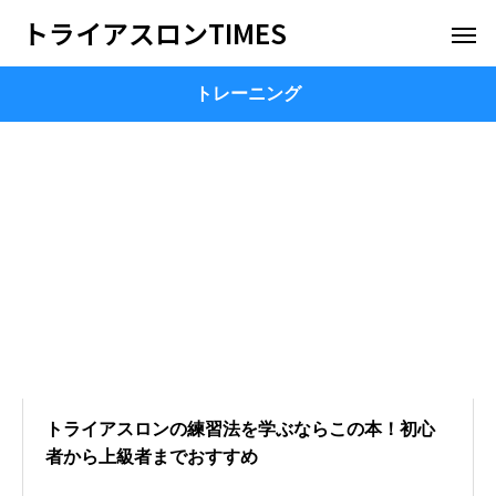
トライアスロンTIMES
トレーニング
トライアスロンの練習法を学ぶならこの本！初心
者から上級者までおすすめ