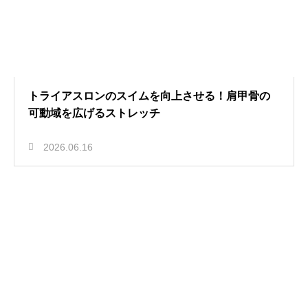
トライアスロンのスイムを向上させる！肩甲骨の
可動域を広げるストレッチ
2026.06.16