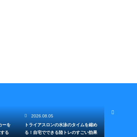
2026.08.05
2026.08.
カーを
トライアスロンの水泳のタイムを縮め
トライアスロ
載する
る！自宅でできる陸トレのすごい効果
SMARTの