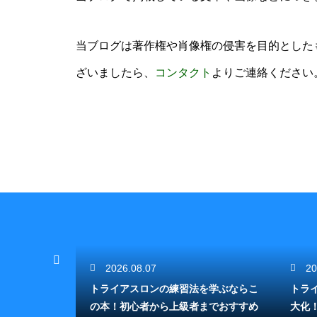
当ブログは著作権や肖像権の侵害を目的とした
ざいましたら、
コンタクト
よりご連絡ください
2026.08.07
20
ーでの安全を
トライアスロンの練習法を学ぶならこ
トラ
重要な役割
の本！初心者から上級者までおすすめ
大化