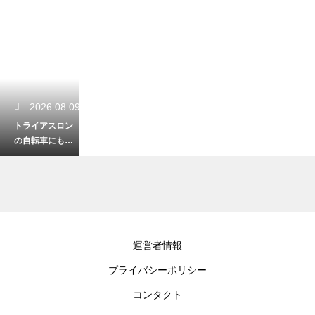
2026.08.09
トライアスロン
の自転車にもベ
ルの装着は義
務？警察の指導
と大会のルール
2026.08.08
運営者情報
自転車のカーボ
プライバシーポリシー
ンパーツの整備
にトルクレンチ
コンタクト
は必須？その本
当の必要性