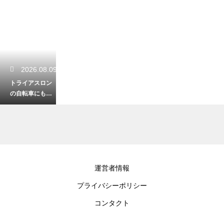
2026.08.09
トライアスロン
の自転車にもベ
ルの装着は義
務？警察の指導
と大会のルール
2026.08.08
運営者情報
自転車のカーボ
プライバシーポリシー
ンパーツの整備
にトルクレンチ
コンタクト
は必須？その本
当の必要性