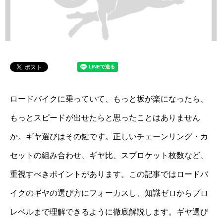
ロードバイクに乗っていて、もっと坂が楽になったら、
もっとスピードが出せたらと思ったことはありません
か。ギヤ選びはその鍵です。正しいチェーンリング・カ
セットの組み合わせ、ギヤ比、スプロケット枚数など、
重視すべきポイントがあります。この記事ではロードバ
イクのギヤの選び方にフォーカスし、知識ゼロからプロ
レベルまで理解できるように徹底解説します。ギヤ選び