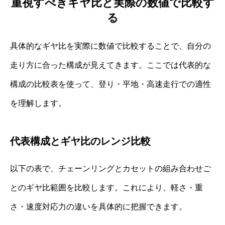
重視すべきギヤ比と実際の数値で比較す
る
具体的なギヤ比を実際に数値で比較することで、自分の
走り方に合った構成が見えてきます。ここでは代表的な
構成の比較表を使って、登り・平地・高速走行での適性
を理解します。
代表構成とギヤ比のレンジ比較
以下の表で、チェーンリングとカセットの組み合わせご
とのギヤ比範囲を比較します。これにより、軽さ・重
さ・速度対応力の違いを具体的に把握できます。