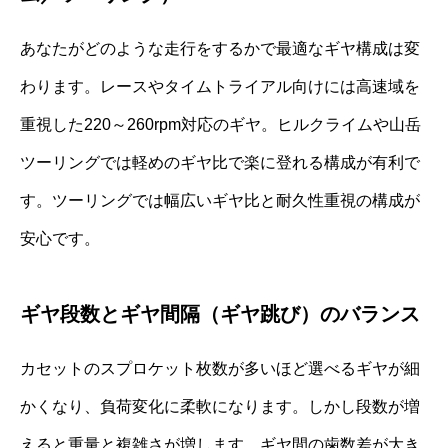
あなたがどのような走行をするかで最適なギヤ構成は変
わります。レースやタイムトライアル向けには高速域を
重視した220～260rpm対応のギヤ。ヒルクライムや山岳
ツーリングでは軽めのギヤ比で楽に登れる構成が有利で
す。ツーリングでは幅広いギヤ比と耐久性重視の構成が
安心です。
ギヤ段数とギヤ間隔（ギヤ跳び）のバランス
カセットのスプロケット枚数が多いほど選べるギヤが細
かくなり、負荷変化に柔軟になります。しかし段数が増
えると重量と複雑さが増します。ギヤ間の歯数差が大き