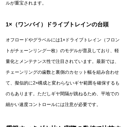
ルが重宝されます。
1×（ワンバイ）ドライブトレインの台頭
オフロードやグラベルには1×ドライブトレイン（フロン
トがチェーンリング一枚）のモデルが普及しており、軽
量化とメンテナンス性で注目されています。最新では、
チェーンリングの歯数と裏側のカセット幅を組み合わせ
て、擬似的に2×構成と変わらないギヤ範囲を確保するも
のもあります。ただしギヤ間隔が跳ねるため、平地での
細かい速度コントロールには注意が必要です。