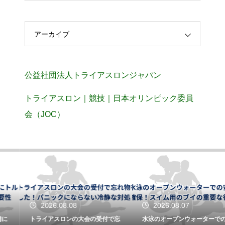
アーカイブ
公益社団法人トライアスロンジャパン
トライアスロン｜競技｜日本オリンピック委員
会（JOC）
2026.08.08
2026.08.07
トライアスロンの大会の受付で忘
水泳のオープンウォーターでの安