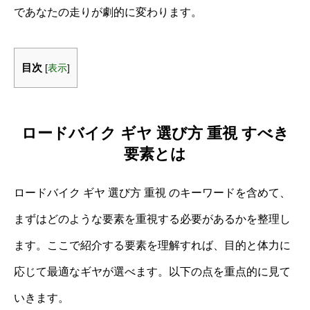
であなたの走りが劇的に変わります。
目次
[
表示
]
ロードバイク ギヤ 選び方 重視 すべき
要素とは
ロードバイク ギヤ 選び方 重視 のキーワードを含めて、
まずはどのような要素を重視する必要があるかを整理し
ます。ここで紹介する要素を理解すれば、目的と体力に
応じて最適なギヤが選べます。以下の点を重点的に見て
いきます。