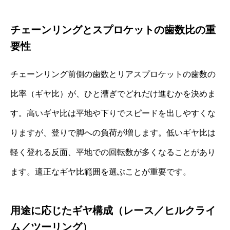
チェーンリングとスプロケットの歯数比の重
要性
チェーンリング前側の歯数とリアスプロケットの歯数の
比率（ギヤ比）が、ひと漕ぎでどれだけ進むかを決めま
す。高いギヤ比は平地や下りでスピードを出しやすくな
りますが、登りで脚への負荷が増します。低いギヤ比は
軽く登れる反面、平地での回転数が多くなることがあり
ます。適正なギヤ比範囲を選ぶことが重要です。
用途に応じたギヤ構成（レース／ヒルクライ
ム／ツーリング）