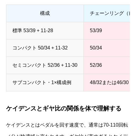
構成
チェーンリング（前
標準 53/39 + 11-28
53/39
コンパクト 50/34 + 11-32
50/34
セミコンパクト 52/36 + 11-30
52/36
サブコンパクト・1×構成例
48/32または46/30
ケイデンスとギヤ比の関係を体で理解する
ケイデンスとはペダルを回す速度で、通常は70-110回転