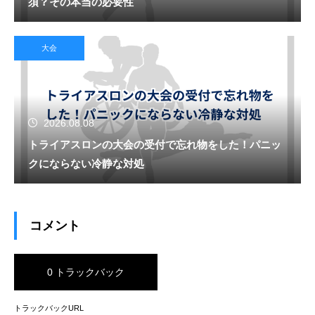
須？その本当の必要性
大会
2026.08.08
トライアスロンの大会の受付で忘れ物をした！パニッ
クにならない冷静な対処
コメント
0 トラックバック
トラックバックURL