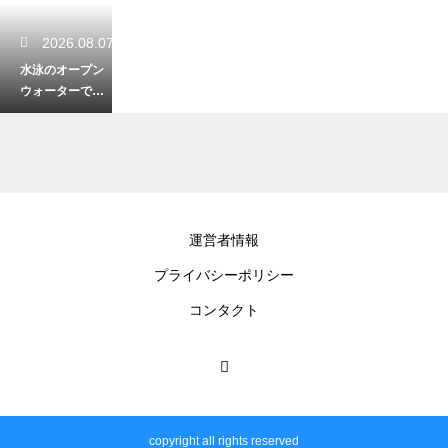
2026.08.07
水泳のオープン
ウォーターでの
安全を確保！ス
イム用のブイの
重要な役割
2026.08.07
運営者情報
トライアスロン
プライバシーポリシー
の練習法を学ぶ
ならこの本！初
コンタクト
心者から上級者
までおすすめ
2026.08.06
トライアスロン
copyright all rights reserved