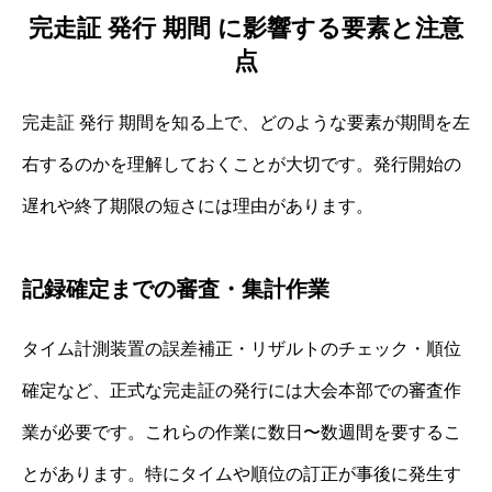
完走証 発行 期間 に影響する要素と注意
点
完走証 発行 期間を知る上で、どのような要素が期間を左
右するのかを理解しておくことが大切です。発行開始の
遅れや終了期限の短さには理由があります。
記録確定までの審査・集計作業
タイム計測装置の誤差補正・リザルトのチェック・順位
確定など、正式な完走証の発行には大会本部での審査作
業が必要です。これらの作業に数日〜数週間を要するこ
とがあります。特にタイムや順位の訂正が事後に発生す