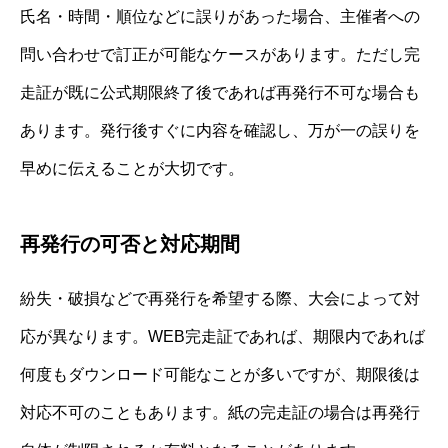
氏名・時間・順位などに誤りがあった場合、主催者への
問い合わせで訂正が可能なケースがあります。ただし完
走証が既に公式期限終了後であれば再発行不可な場合も
あります。発行後すぐに内容を確認し、万が一の誤りを
早めに伝えることが大切です。
再発行の可否と対応期間
紛失・破損などで再発行を希望する際、大会によって対
応が異なります。WEB完走証であれば、期限内であれば
何度もダウンロード可能なことが多いですが、期限後は
対応不可のこともあります。紙の完走証の場合は再発行