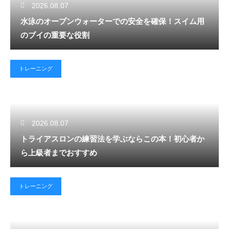
2026.08.07
水泳のオープンウォーターでの安全を確保！スイム用
のブイの重要な役割
トレーニング
2026.08.07
トライアスロンの練習法を学ぶならこの本！初心者か
ら上級者までおすすめ
トレーニング