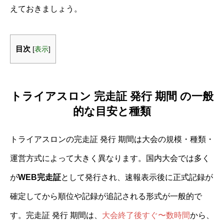
えておきましょう。
目次
[
表示
]
トライアスロン 完走証 発行 期間 の一般
的な目安と種類
トライアスロンの完走証 発行 期間は大会の規模・種類・
運営方式によって大きく異なります。国内大会では多く
が
WEB完走証
として発行され、速報表示後に正式記録が
確定してから順位や記録が追記される形式が一般的で
す。完走証 発行 期間は、
大会終了後すぐ〜数時間
から、