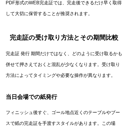
PDF形式のWEB完走証では、完走後できるだけ早く取得
して大切に保管することが推奨されます。
完走証の受け取り方法とその期間比較
完走証 発行 期間だけではなく、どのように受け取るかも
併せて押さえておくと混乱が少なくなります。受け取り
方法によってタイミングや必要な操作が異なります。
当日会場での紙発行
フィニッシュ後すぐ、ゴール地点近くのテーブルやブー
スで紙の完走証を手渡すスタイルがあります。この場