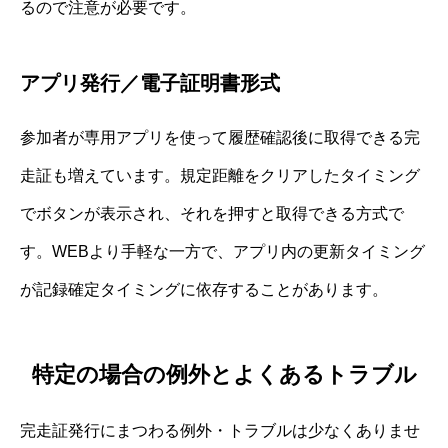
るので注意が必要です。
アプリ発行／電子証明書形式
参加者が専用アプリを使って履歴確認後に取得できる完
走証も増えています。規定距離をクリアしたタイミング
でボタンが表示され、それを押すと取得できる方式で
す。WEBより手軽な一方で、アプリ内の更新タイミング
が記録確定タイミングに依存することがあります。
特定の場合の例外とよくあるトラブル
完走証発行にまつわる例外・トラブルは少なくありませ