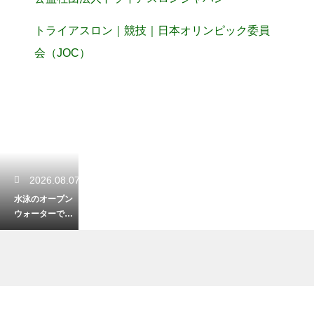
トライアスロン｜競技｜日本オリンピック委員
会（JOC）
2026.08.07
水泳のオープン
ウォーターでの
安全を確保！ス
イム用のブイの
重要な役割
2026.08.07