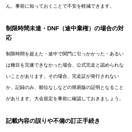
ん。事前に知っておくことで不安を軽減できます。
制限時間未達・DNF（途中棄権）の場合の対
応
制限時間を超えた・途中で関門に引っかかった・あるい
は種目を完遂できなかった場合、公式完走と認められな
いことがあります。その場合、完走証が発行されない
か、記録のみ、順位なしなどの簡易版の証明となること
があります。大会規定を事前に確認しておきましょう。
記載内容の誤りや不備の訂正手続き